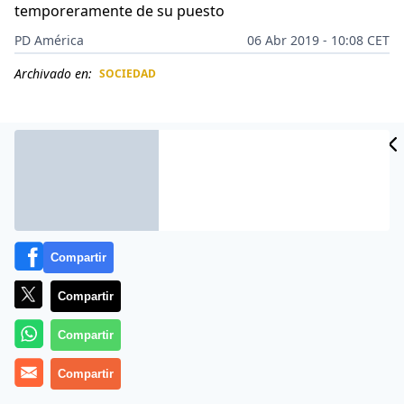
temporeramente de su puesto
PD América
06 Abr 2019 - 10:08 CET
Archivado en:
SOCIEDAD
CIDAD
ES
Compartir
Compartir
Compartir
El amor parece desconocer de barreras penitenciarias.
Compartir
La Procuraduría General de la República
Dominicana
informó que el alcalde de la cárcel de