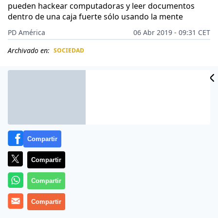
pueden hackear computadoras y leer documentos
dentro de una caja fuerte sólo usando la mente
PD América
06 Abr 2019 - 09:31 CET
Archivado en:
SOCIEDAD
CIDAD
ES
Compartir
Compartir
Compartir
Compartir
Los
soldados rusos de élite
pueden
hackear
computadoras
y leer documentos en idiomas