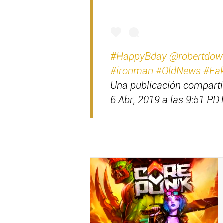
#HappyBday @robertdowne
#ironman #OldNews #Fa
Una publicación compart
6 Abr, 2019 a las 9:51 PD