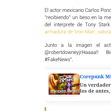
El actor mexicano Carlos Pon
“recibiendo” un beso en la me
del interprete de Tony Star
armadura de ‘Iron Man’, valor
Junto a la imagen el act
@robertdowneyjrHaaaa!! 
#FakeNews”.
Corepunk 
Un verdader
los de antes