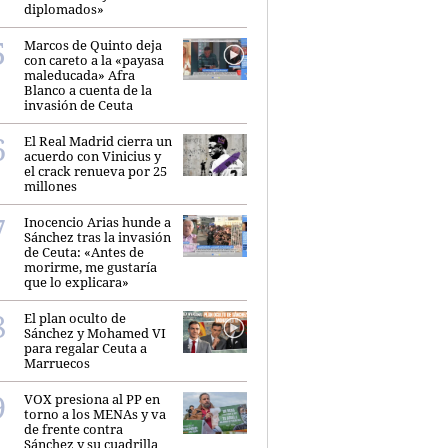
diplomados»
Marcos de Quinto deja
con careto a la «payasa
maleducada» Afra
Blanco a cuenta de la
invasión de Ceuta
El Real Madrid cierra un
acuerdo con Vinicius y
el crack renueva por 25
millones
Inocencio Arias hunde a
Sánchez tras la invasión
de Ceuta: «Antes de
morirme, me gustaría
que lo explicara»
El plan oculto de
Sánchez y Mohamed VI
para regalar Ceuta a
Marruecos
VOX presiona al PP en
torno a los MENAs y va
de frente contra
Sánchez y su cuadrilla