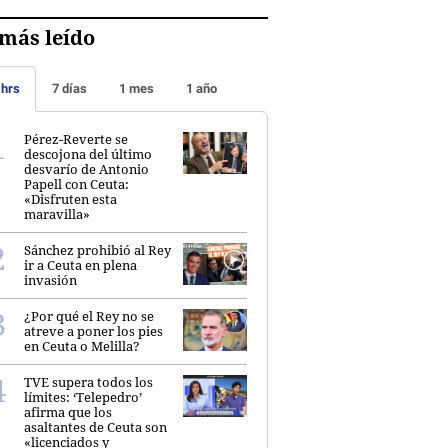
más leído
 hrs
7 días
1 mes
1 año
Pérez-Reverte se
descojona del último
desvarío de Antonio
Papell con Ceuta:
«Disfruten esta
maravilla»
Sánchez prohibió al Rey
ir a Ceuta en plena
invasión
¿Por qué el Rey no se
atreve a poner los pies
en Ceuta o Melilla?
TVE supera todos los
límites: ‘Telepedro’
afirma que los
asaltantes de Ceuta son
«licenciados y