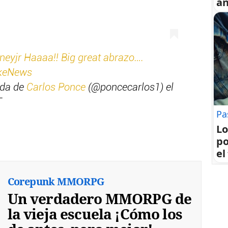
an
yjr Haaaa!! Big great abrazo….
keNews
ida de
Carlos Ponce
(@poncecarlos1) el
T
Pa
Lo
po
el
Corepunk MMORPG
Un verdadero MMORPG de
la vieja escuela ¡Cómo los