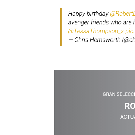
Happy birthday
@Robert
avenger friends who are 
@TessaThompson_x
pic
— Chris Hemsworth (@c
GRAN SELECC
RO
ACTU