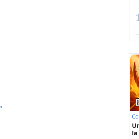
m
Co
U
la