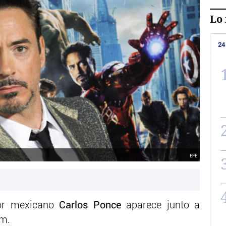
Lo 
24
EFE
tor mexicano
Carlos Ponce
aparece junto a
am.