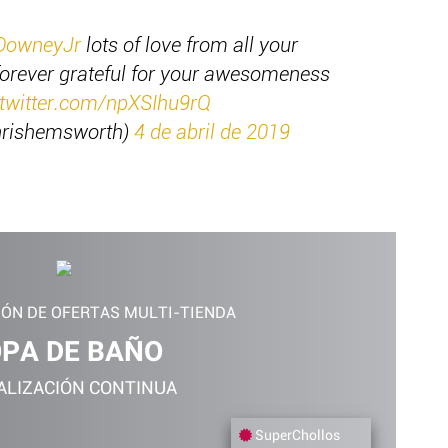
DowneyJr
lots of love from all your
forever grateful for your awesomeness
.twitter.com/npXSIhu9rQ
hrishemsworth)
4 de abril de 2019
IÓN DE OFERTAS MULTI-TIENDA
PA DE BAÑO
ALIZACIÓN CONTINUA
SuperChollos