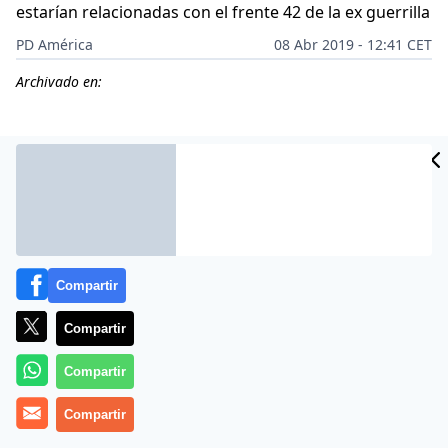
estarían relacionadas con el frente 42 de la ex guerrilla
PD América
08 Abr 2019 - 12:41 CET
Archivado en:
CIDAD
ES
Compartir
Compartir
Compartir
Colombia
da nuevos pasos en su lucha contra el
Compartir
narcotráfico
. Las autoridades colombianas ocuparon
con fines de extinción de dominio
19 bienes valuados