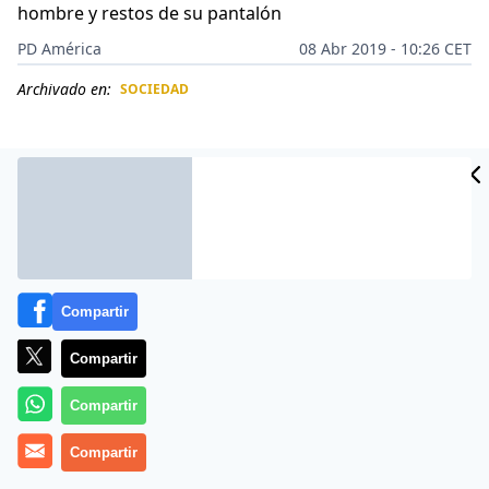
hombre y restos de su pantalón
PD América
08 Abr 2019 - 10:26 CET
Archivado en:
SOCIEDAD
CIDAD
ES
Compartir
Compartir
Compartir
Más información
Compartir