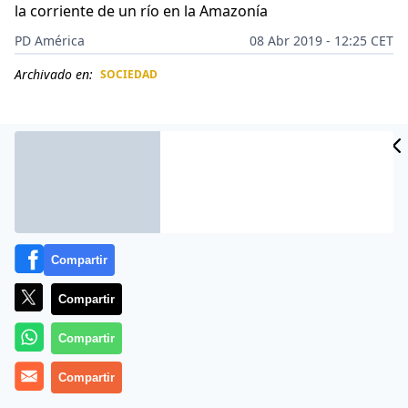
la corriente de un río en la Amazonía
PD América
08 Abr 2019 - 12:25 CET
Archivado en:
SOCIEDAD
CIDAD
ES
Compartir
Compartir
Compartir
Todos los esfuerzos y esperanzas siguen activos. Unos
Compartir
50 socorristas
participan en una nueva búsqueda del
español
Manuel Tundidor Cabral
, desaparecido tras