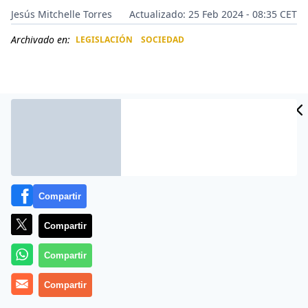
Jesús Mitchelle Torres
Actualizado: 25 Feb 2024 - 08:35 CET
Archivado en:
LEGISLACIÓN
SOCIEDAD
CIDAD
ES
Compartir
Compartir
Más información
Compartir
Compartir