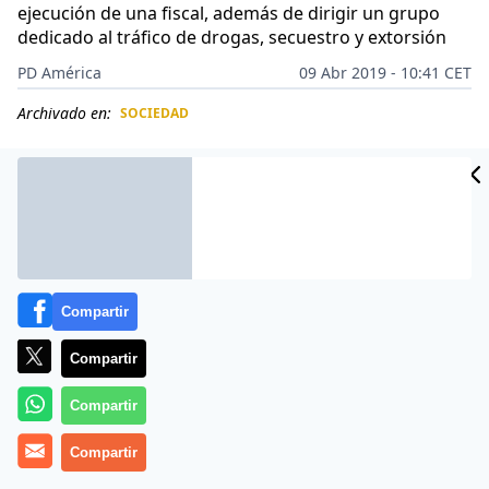
ejecución de una fiscal, además de dirigir un grupo
dedicado al tráfico de drogas, secuestro y extorsión
PD América
09 Abr 2019 - 10:41 CET
Archivado en:
SOCIEDAD
CIDAD
ES
Compartir
Compartir
Compartir
Compartir
Daniela «N»
, alias «La Güera», tiene 23 años, a pesar
de su corta edad logró forjar una historia delictiva en