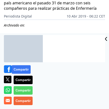
país americano el pasado 31 de marzo con seis
compañeros para realizar prácticas de Enfermería
Periodista Digital
10 Abr 2019 - 06:22 CET
Archivado en:
CIDAD
ES
Compartir
Compartir
Compartir
Compartir
El cadáver del universitario español Manuel Tundidor
Cabral, desaparecido el pasado viernes en un río de la