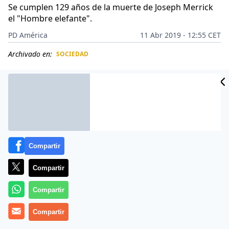
Se cumplen 129 años de la muerte de Joseph Merrick
el "Hombre elefante".
PD América
11 Abr 2019 - 12:55 CET
Archivado en:
SOCIEDAD
CIDAD
ES
Compartir
Compartir
Compartir
Compartir
«Es cierto que mi forma es muy extraña, pero
culparme por ello es culpar a Dios;