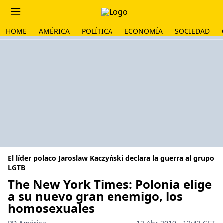
HOME
AMÉRICA
POLÍTICA
ECONOMÍA
SOCIEDAD
El líder polaco Jaroslaw Kaczyński declara la guerra al grupo
LGTB
The New York Times: Polonia elige
a su nuevo gran enemigo, los
homosexuales
PD América
12 Abr 2019 - 12:43 CET