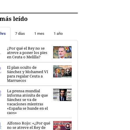
más leído
 hrs
7 días
1 mes
1 año
¿Por qué el Rey no se
atreve a poner los pies
en Ceuta o Melilla?
El plan oculto de
Sánchez y Mohamed VI
para regalar Ceuta a
Marruecos
La prensa mundial
informa atónita de que
Sánchez se va de
vacaciones mientras
«España se hunde en el
caos»
Alfonso Rojo: «¿Por qué
no se atreve el Rey de