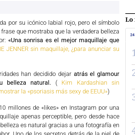
Lo 
da por su icónico labial rojo, pero el símbolo
 frase que mostraba que la verdadera belleza
24
or:
«Una sonrisa es el mejor maquillaje que
E JENNER sin maquillaje, ¿para anunciar su
)
ebridades han decidido dejar
atrás el glamour
su belleza natural.
(
Kim Kardashian sin
mostrar la «psoriasis más sexy de EEUU»
)
0 millones de «likes» en Instagram por una
quillaje apenas perceptible, pero desde hace
belleza es natural gracias a una fotografía en
ubor. Uno de los secretos detrás de la piel de