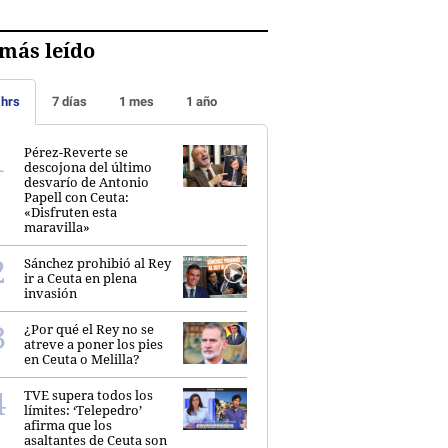
más leído
 hrs
7 días
1 mes
1 año
Pérez-Reverte se
descojona del último
desvarío de Antonio
Papell con Ceuta:
«Disfruten esta
maravilla»
Sánchez prohibió al Rey
ir a Ceuta en plena
invasión
¿Por qué el Rey no se
atreve a poner los pies
en Ceuta o Melilla?
TVE supera todos los
límites: ‘Telepedro’
afirma que los
asaltantes de Ceuta son