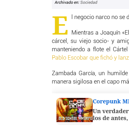
Archivado en:
Sociedad
E
l negocio narco no se d
Mientras a Joaquín «
cárcel, su viejo socio- y am
manteniendo a flote el Cártel
Pablo Escobar que fichó y lanz
Zambada García, un humilde r
manera sigilosa en el capo má
Corepunk 
Un verdader
los de antes