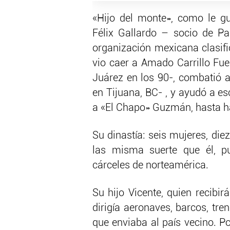
«Hijo del monte», como le gus
Félix Gallardo – socio de Pa
organización mexicana clasif
vio caer a Amado Carrillo Fuen
Juárez en los 90-, combatió a
en Tijuana, BC- , y ayudó a e
a «El Chapo» Guzmán, hasta hac
Su dinastía: seis mujeres, di
las misma suerte que él, p
cárceles de norteamérica.
Su hijo Vicente, quien recibir
dirigía aeronaves, barcos, tr
que enviaba al país vecino. P