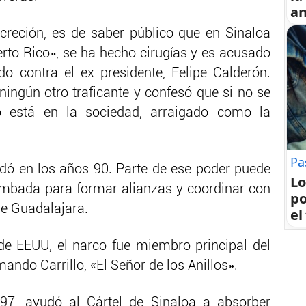
an
reción, es de saber público que en Sinaloa
to Rico», se ha hecho cirugías y es acusado
o contra el ex presidente, Felipe Calderón.
ingún otro traficante y confesó que si no se
o está en la sociedad, arraigado como la
Pa
lidó en los años 90. Parte de ese poder puede
Lo
Zambada para formar alianzas y coordinar con
po
de Guadalajara.
el
e EEUU, el narco fue miembro principal del
mando Carrillo, «El Señor de los Anillos».
997, ayudó al Cártel de Sinaloa a absorber