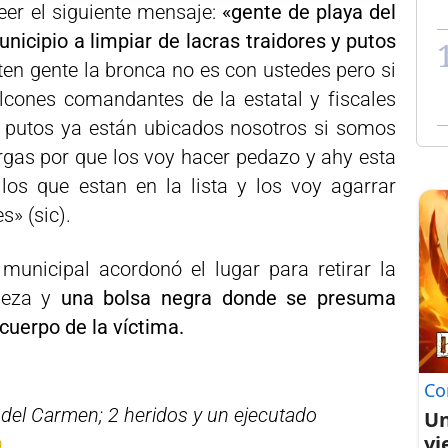
eer el siguiente mensaje:
«gente de playa del
icipio a limpiar de lacras traidores y putos
en gente la bronca no es con ustedes pero si
lcones comandantes de la estatal y fiscales
s putos ya están ubicados nosotros si somos
rgas por que los voy hacer pedazo y ahy esta
os que estan en la lista y los voy agarrar
s» (sic).
a municipal acordonó el lugar para retirar la
eza y
una bolsa negra donde se presuma
cuerpo de la víctima.
Co
 del Carmen; 2 heridos y un ejecutado
Un
vi
n