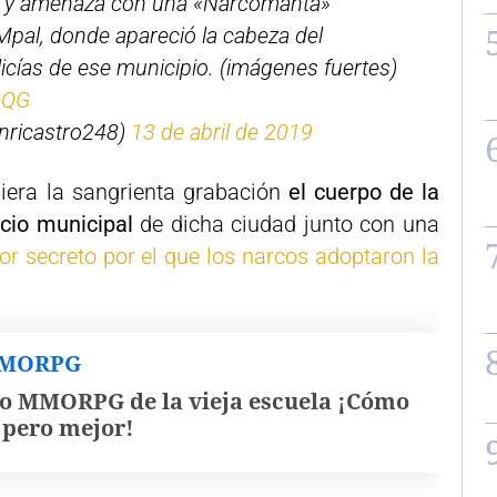
on y amenaza con una «Narcomanta»
 Mpal, donde apareció la cabeza del
olicías de ese municipio. (imágenes fuertes)
cQG
nricastro248)
13 de abril de 2019
diera la sangrienta grabación
el cuerpo de la
acio municipal
de dicha ciudad junto con una
or secreto por el que los narcos adoptaron la
MMORPG
o MMORPG de la vieja escuela ¡Cómo
, pero mejor!