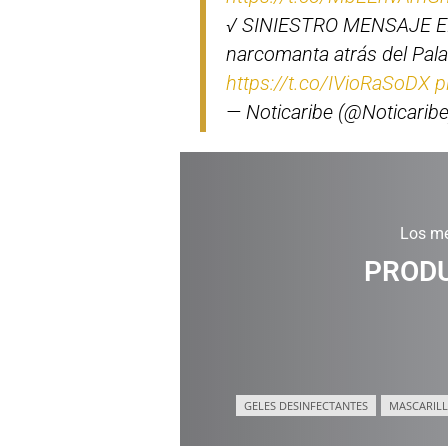
√ SINIESTRO MENSAJE EN
narcomanta atrás del Pala
https://t.co/IVioRaSoDX
p
— Noticaribe (@Noticarib
Los me
PRODU
GELES DESINFECTANTES
MASCARILL