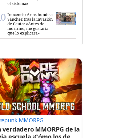
el sistema»
Inocencio Arias hunde a
Sánchez tras la invasión
de Ceuta: «Antes de
morirme, me gustaría
que lo explicara»
repunk MMORPG
 verdadero MMORPG de la
eja escuela ¡Cómo los de