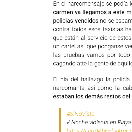
En el narcomensaje se podía l
carmen ya llegamos a este mun
policias vendidos
no se espant
contra todos esos taxistas ha
que están al servicio de esto
un cartel asi que ponganse ve
las pruebas vamos por todo l
cagando atte la gente de aquile
El día del hallazgo la policí
narcomanta así como la cab
estaban los demás restos del 
#SiNoViste
√ Noche violenta en Playa
https://t.co/MbEEhvAmG