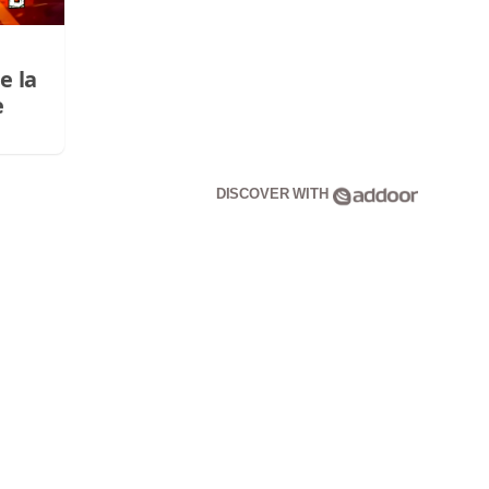
e la
e
DISCOVER WITH