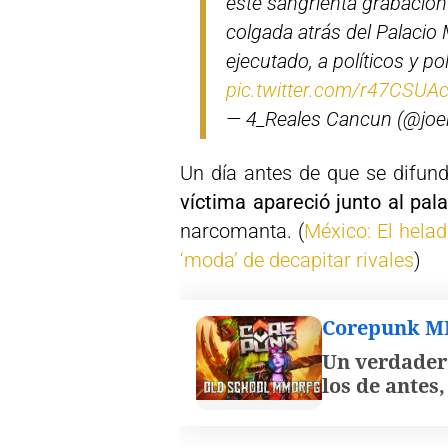
este sangrienta grabaci
colgada atrás del Palacio
ejecutado, a políticos y p
pic.twitter.com/r47CSUA
— 4_Reales Cancun (@joe
Un día antes de que se difun
víctima apareció junto al pal
narcomanta. (
México: El helad
‘moda’ de decapitar rivales
)
Corepunk 
Un verdader
los de antes