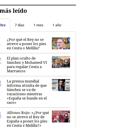
más leído
 hrs
7 días
1 mes
1 año
¿Por qué el Rey no se
atreve a poner los pies
en Ceuta o Melilla?
El plan oculto de
Sánchez y Mohamed VI
para regalar Ceuta a
Marruecos
La prensa mundial
informa atónita de que
Sánchez se va de
vacaciones mientras
«España se hunde en el
caos»
Alfonso Rojo: «¿Por qué
no se atreve el Rey de
España a poner los pies
en Ceuta y Melilla?»