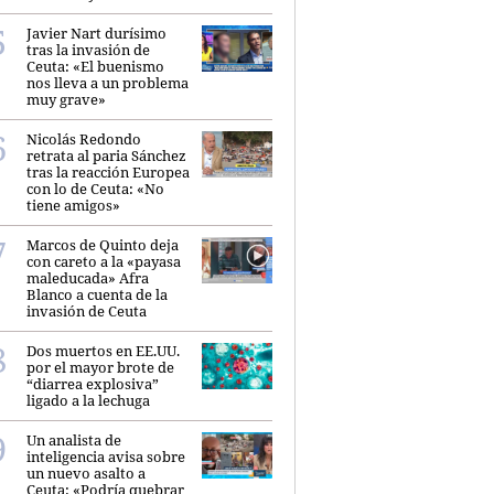
Javier Nart durísimo
tras la invasión de
Ceuta: «El buenismo
nos lleva a un problema
muy grave»
Nicolás Redondo
retrata al paria Sánchez
tras la reacción Europea
con lo de Ceuta: «No
tiene amigos»
Marcos de Quinto deja
con careto a la «payasa
maleducada» Afra
Blanco a cuenta de la
invasión de Ceuta
Dos muertos en EE.UU.
por el mayor brote de
“diarrea explosiva”
ligado a la lechuga
Un analista de
inteligencia avisa sobre
un nuevo asalto a
Ceuta: «Podría quebrar