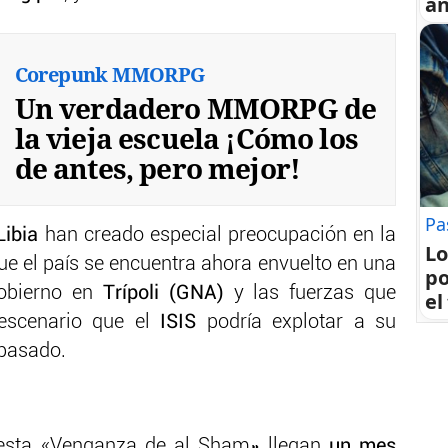
an
Corepunk MMORPG
Un verdadero MMORPG de
la vieja escuela ¡Cómo los
de antes, pero mejor!
Pa
Libia
han creado especial preocupación en la
Lo
ue el país se encuentra ahora envuelto en una
po
gobierno en
Trípoli (GNA)
y las fuerzas que
el
scenario que el
ISIS
podría explotar a su
 pasado.
 esta «Venganza de al Sham» llegan
un mes