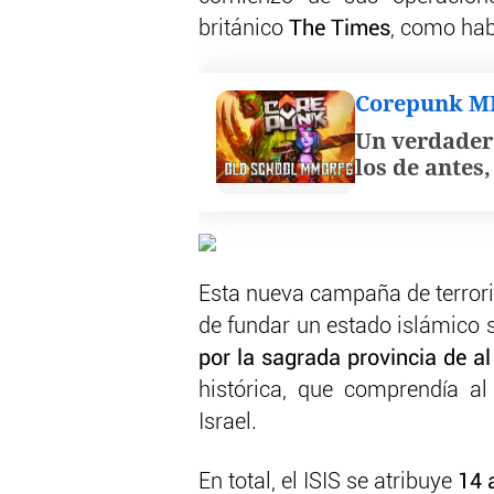
británico
The Times
, como hab
Corepunk 
Un verdader
los de antes
Esta nueva campaña de terrori
de fundar un estado islámico s
por la sagrada provincia de a
histórica, que comprendía a
Israel.
En total, el ISIS se atribuye
14 a