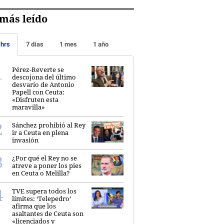
más leído
 hrs
7 días
1 mes
1 año
Pérez-Reverte se
descojona del último
desvarío de Antonio
Papell con Ceuta:
«Disfruten esta
maravilla»
Sánchez prohibió al Rey
ir a Ceuta en plena
invasión
¿Por qué el Rey no se
atreve a poner los pies
en Ceuta o Melilla?
TVE supera todos los
límites: ‘Telepedro’
afirma que los
asaltantes de Ceuta son
«licenciados y