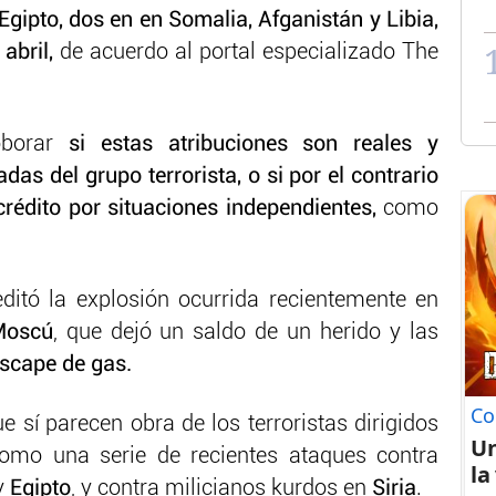
 Egipto, dos en en Somalia, Afganistán y Libia,
 abril,
de acuerdo al portal especializado The
borar
si estas atribuciones son reales y
as del grupo terrorista, o si por el contrario
crédito por situaciones independientes,
como
ditó la explosión ocurrida recientemente en
Moscú
, que dejó un saldo de un herido y las
scape de gas.
Co
e sí parecen obra de los terroristas dirigidos
U
como una serie de recientes ataques contra
la
y
Egipto
, y contra milicianos kurdos en
Siria
.