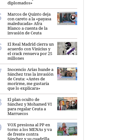
diplomados»
Marcos de Quinto deja
con careto a la «payasa
maleducada» Afra
Blanco a cuenta de la
invasión de Ceuta
El Real Madrid cierra un
acuerdo con Vinicius y
el crack renueva por 25
millones
Inocencio Arias hunde a
Sánchez tras la invasión
de Ceuta: «Antes de
morirme, me gustaría
que lo explicara»
El plan oculto de
Sánchez y Mohamed VI
para regalar Ceuta a
Marruecos
VOX presiona al PP en
torno a los MENAs y va
de frente contra
Sánchez y su cuadrilla