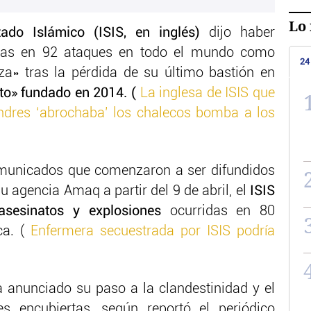
Lo 
ado Islámico (ISIS, en inglés)
dijo haber
as en 92 ataques en todo el mundo como
24
a» tras la pérdida de su último bastión en
to» fundado en 2014. (
La inglesa de ISIS que
ondres ‘abrochaba’ los chalecos bomba a los
omunicados que comenzaron a ser difundidos
u agencia Amaq a partir del 9 de abril, el
ISIS
 asesinatos y explosiones
ocurridas en 80
ca. (
Enfermera secuestrada por ISIS podría
a anunciado su paso a la clandestinidad y el
 encubiertas, según reportó el periódico