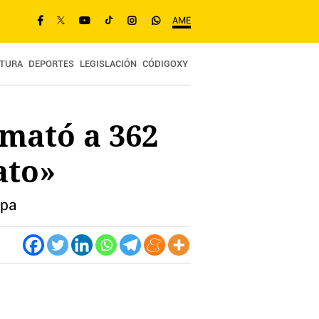
AME
TURA
DEPORTES
LEGISLACIÓN
CÓDIGOXY
 mató a 362
ato»
opa