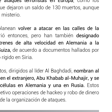
 ataques terroristas en Europa
, como los
que dejaron un saldo de 130 muertos, aunque
 misterio.
 planean
volver a atacar en las calles de la
ó entonces, pero han también
designado
renes de alta velocidad en Alemania a la
Suiza,
de acuerdo a documentos hallados por
rígido en Siria.
s, dirigidos al líder Al Baghdadi,
nombran al
en el extranjero, Abu Khabab al-Muhajir, y se
s células en Alemania y una en Rusia.
Estos
etivo operaciones de hackeo y robo de dinero
 de la organización de ataques.