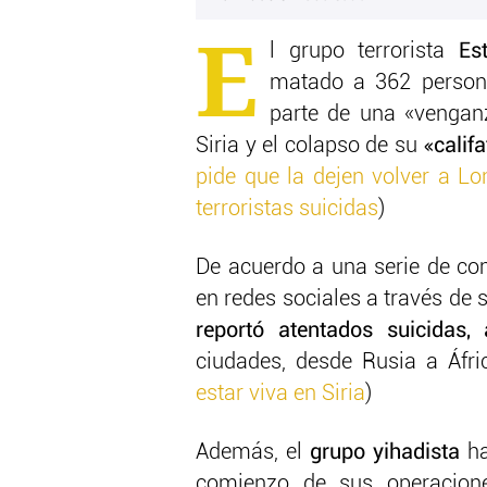
E
l grupo terrorista
Est
matado a 362 person
parte de una «venganz
Siria y el colapso de su
«califa
pide que la dejen volver a L
terroristas suicidas
)
De acuerdo a una serie de c
en redes sociales a través de s
reportó atentados suicidas,
ciudades, desde Rusia a Áfri
estar viva en Siria
)
Además, el
grupo yihadista
h
comienzo de sus operaciones