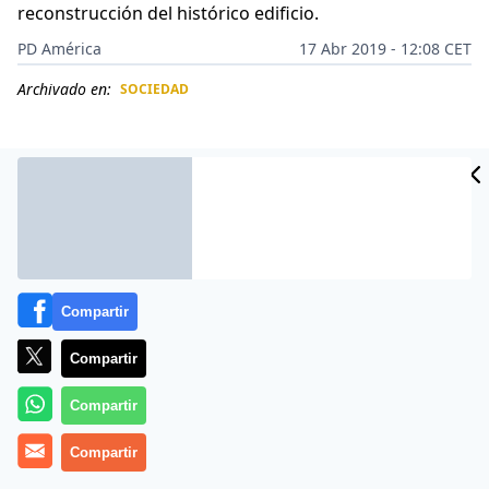
reconstrucción del histórico edificio.
PD América
17 Abr 2019 - 12:08 CET
Archivado en:
SOCIEDAD
CIDAD
ES
Compartir
Compartir
Compartir
Tras el calamitoso incendio que dañó parte de la
Compartir
estructura y la fachada de la
Catedral de Notre Dame,
varias personalidades y entidades anticiparon que