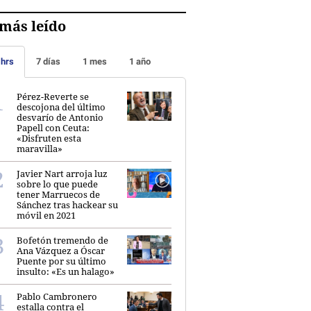
más leído
 hrs
7 días
1 mes
1 año
Pérez-Reverte se
descojona del último
desvarío de Antonio
Papell con Ceuta:
«Disfruten esta
maravilla»
Javier Nart arroja luz
sobre lo que puede
tener Marruecos de
Sánchez tras hackear su
móvil en 2021
Bofetón tremendo de
Ana Vázquez a Óscar
Puente por su último
insulto: «Es un halago»
Pablo Cambronero
estalla contra el