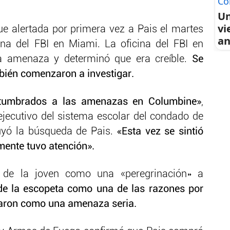
Co
Un
vi
fue alertada por primera vez a Pais el martes
an
na del FBI en Miami. La oficina del FBI en
a amenaza y determinó que era creíble.
Se
ambién comenzaron a investigar.
stumbrados a las amenazas en Columbine»
,
ejecutivo del sistema escolar del condado de
uyó la búsqueda de Pais.
«Esta vez se sintió
amente tuvo atención».
e de la joven como una «peregrinación» a
e la escopeta como una de las razones por
maron como una amenaza seria.