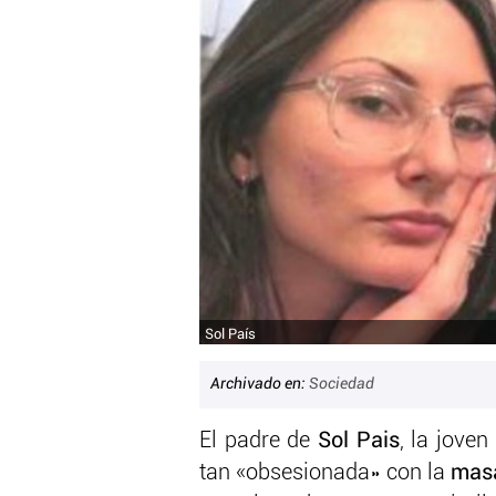
Sol País
Archivado en:
Sociedad
El padre de
Sol Pais
, la jove
tan «obsesionada» con la
masa