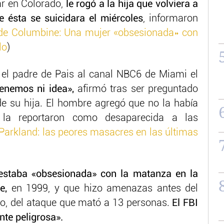
r en Colorado,
le rogó a la hija que volviera a
 ésta se suicidara el miércoles
, informaron
de Columbine: Una mujer «obsesionada» con
lo
)
 el padre de Pais al canal NBC6 de Miami el
tenemos ni idea»,
afirmó tras ser preguntado
de su hija. El hombre agregó que no la había
la reportaron como desaparecida a las
arkland: las peores masacres en las últimas
 estaba «obsesionada» con la matanza en la
e,
en 1999, y que hizo amenazas antes del
do, del ataque que mató a 13 personas.
El FBI
te peligrosa».