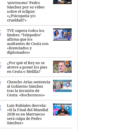
‘astrónomo’ Pedro
Sánchez por su vídeo
sobre el eclipse:
«¿Psicopatía y/o
crueldad?»
TVE supera todos los
límites: ‘Telepedro’
afirma que los
asaltantes de Ceuta son
«licenciados y
diplomados»
¿Por qué el Rey no se
atreve a poner los pies
en Ceuta o Melilla?
Chencho Arias sentencia
al Gobierno Sánchez
tras la invasión de
Ceuta: «Bochornoso»
Luis Rubiales desvela:
«Si la Final del Mundial
2030 es en Marruecos
será culpa de Pedro
Sánchez»