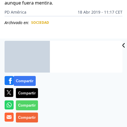
aunque fuera mentira.
PD América
18 Abr 2019 - 11:17 CET
Archivado en:
SOCIEDAD
CIDAD
ES
Compartir
Compartir
Compartir
Las famosas siempre buscan algún truco o ayuda para
Compartir
mejorar su aspecto físico. En el caso de
Shakira
, su
interés se ha centrado en mostrarse más alta. Para