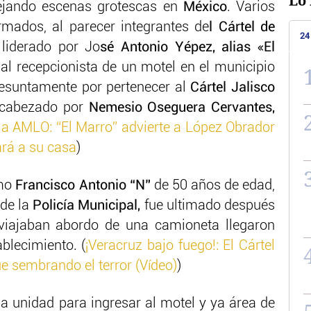
Lo 
jando escenas grotescas en
México
. Varios
rmados, al parecer integrantes de
l Cártel de
24
liderado por Jo
sé Antonio Yépez, alias «El
al recepcionista de un motel en el municipio
esuntamente por pertenecer al
Cártel Jalisco
cabezado por
Nemesio Oseguera Cervantes,
 AMLO: “El Marro” advierte a López Obrador
ará a su casa
)
omo
Francisco Antonio “N”
de 50 años de edad,
 de la
Policía Municipal,
fue ultimado después
viajaban abordo de una camioneta llegaron
blecimiento. (
¡Veracruz bajo fuego!: El Cártel
e sembrando el terror (Vídeo)
)
la unidad para ingresar al motel y ya área de