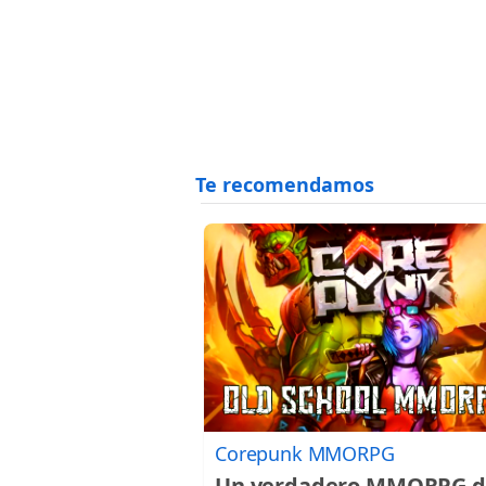
Corepunk MMORPG
Un verdadero MMORPG d