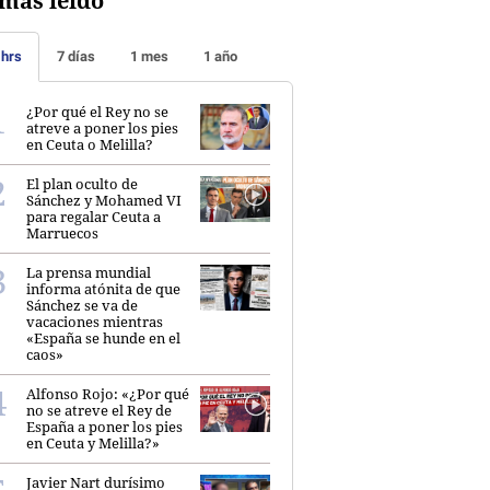
más leído
 hrs
7 días
1 mes
1 año
¿Por qué el Rey no se
atreve a poner los pies
en Ceuta o Melilla?
El plan oculto de
Sánchez y Mohamed VI
para regalar Ceuta a
Marruecos
La prensa mundial
informa atónita de que
Sánchez se va de
vacaciones mientras
«España se hunde en el
caos»
Alfonso Rojo: «¿Por qué
no se atreve el Rey de
España a poner los pies
en Ceuta y Melilla?»
Javier Nart durísimo