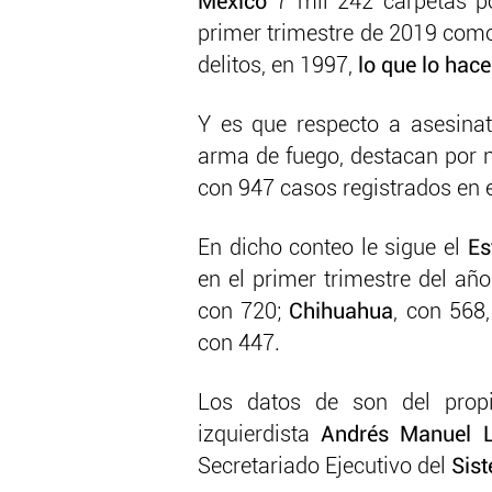
México
7 mil 242 carpetas 
primer trimestre de 2019 como 
delitos, en 1997,
lo que lo hace 
Y es que respecto a asesinat
arma de fuego, destacan por 
con 947 casos registrados en e
En dicho conteo le sigue el
Es
en el primer trimestre del añ
con 720;
Chihuahua
, con 568,
con 447.
Los datos de son del propi
izquierdista
Andrés Manuel L
Secretariado Ejecutivo del
Sist