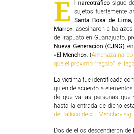
E
l
narcotráfico
sigue de
sujetos fuertemente a
Santa Rosa de Lima,
Marro»,
asesinaron a balazos 
de Irapuato en Guanajuato, pr
Nueva Generación (CJNG)
en
«El Mencho».
(
Amenaza narco a
que el próximo “regalo” le lleg
La víctima fue identificada c
quien de acuerdo a elementos
de que varias personas que 
hasta la entrada de dicho esta
de Jalísco de «El Mencho» sigu
Dos de ellos descendieron de 