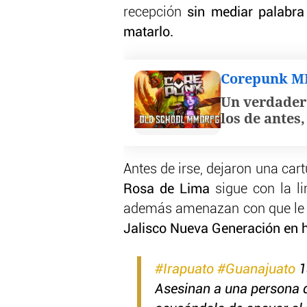
recepción
sin mediar palabra
matarlo.
Corepunk 
Un verdader
los de antes
Antes de irse, dejaron una car
Rosa de Lima
sigue con la l
además amenazan con que le o
Jalisco Nueva Generación en h
#Irapuato
#Guanajuato
1
Asesinan a una persona d