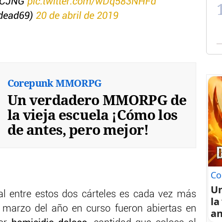
l CJNG
pic.twitter.com/wDq583NHFd
sdead69)
20 de abril de 2019
Corepunk MMORPG
Un verdadero MMORPG de
la vieja escuela ¡Cómo los
de antes, pero mejor!
Co
U
al entre estos dos cárteles es cada vez más
la
 marzo del año en curso fueron abiertas en
an