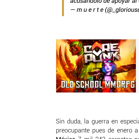
acusándolo de apoyar a
— m u e r t e (@_gloriou
Sin duda, la guerra en especi
preocupante pues de enero a