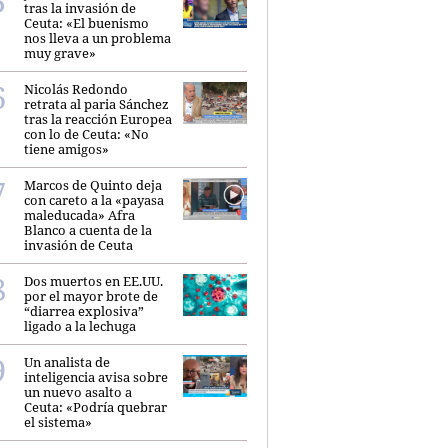
tras la invasión de
Ceuta: «El buenismo
nos lleva a un problema
muy grave»
Nicolás Redondo
retrata al paria Sánchez
tras la reacción Europea
con lo de Ceuta: «No
tiene amigos»
Marcos de Quinto deja
con careto a la «payasa
maleducada» Afra
Blanco a cuenta de la
invasión de Ceuta
Dos muertos en EE.UU.
por el mayor brote de
“diarrea explosiva”
ligado a la lechuga
Un analista de
inteligencia avisa sobre
un nuevo asalto a
Ceuta: «Podría quebrar
el sistema»