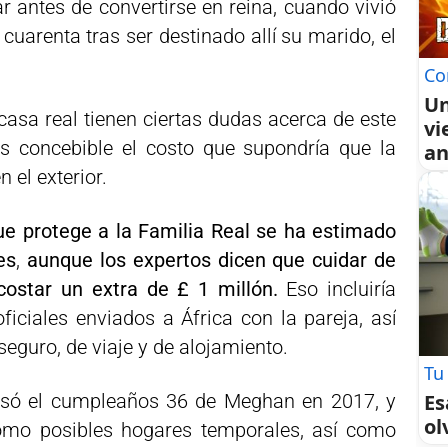
r antes de convertirse en reina, cuando vivió
cuarenta tras ser destinado allí su marido, el
Co
Un
casa real tienen ciertas dudas acerca de este
vi
s concebible el costo que supondría que la
an
 el exterior.
ue protege a la Familia Real se ha estimado
es
,
aunque los expertos dicen que cuidar de
costar un extra de £ 1 millón.
Eso incluiría
ficiales enviados a África con la pareja, así
eguro, de viaje y de alojamiento.
Tu
Es
asó el cumpleaños 36 de Meghan en 2017, y
ol
mo posibles hogares temporales, así como