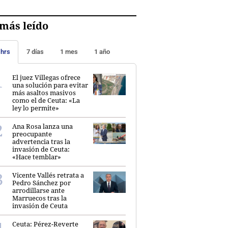
más leído
 hrs
7 días
1 mes
1 año
El juez Villegas ofrece
una solución para evitar
más asaltos masivos
como el de Ceuta: «La
ley lo permite»
Ana Rosa lanza una
preocupante
advertencia tras la
invasión de Ceuta:
«Hace temblar»
Vicente Vallés retrata a
Pedro Sánchez por
arrodillarse ante
Marruecos tras la
invasión de Ceuta
Ceuta: Pérez-Reverte