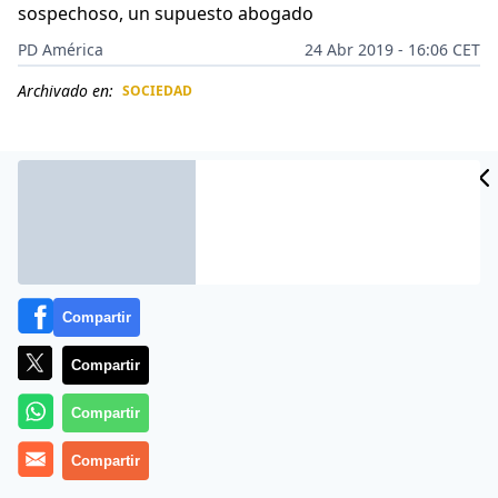
sospechoso, un supuesto abogado
PD América
24 Abr 2019 - 16:06 CET
Archivado en:
SOCIEDAD
CIDAD
ES
Compartir
Compartir
Compartir
Las
nuevas tecnologías
están siendo utilizadas por
Compartir
los pervertidos para acosar a las mujeres. Un hombre
que tenía una
cámara escondida
en la punta de su