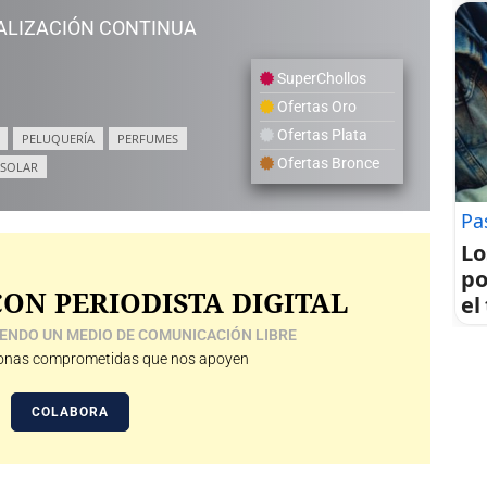
ALIZACIÓN CONTINUA
SuperChollos
Ofertas Oro
Ofertas Plata
PELUQUERÍA
PERFUMES
Ofertas Bronce
 SOLAR
Pa
Lo
po
ON PERIODISTA DIGITAL
el
ENDO UN MEDIO DE COMUNICACIÓN LIBRE
nas comprometidas que nos apoyen
COLABORA