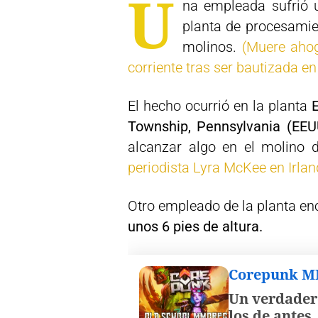
U
na empleada sufrió
planta de procesamie
molinos.
(Muere ahog
corriente tras ser bautizada en
El hecho ocurrió en la planta
Township, Pennsylvania (EEU
alcanzar algo en el molino d
periodista Lyra McKee en Irland
Otro empleado de la planta enc
unos 6 pies de altura.
Corepunk 
Un verdader
los de antes