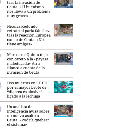
tras la invasión de
Ceuta: «El buenismo
nos lleva a un problema
muy grave»
Nicolás Redondo
retrata al paria Sánchez
tras la reacción Europea
con lo de Ceuta: «No
tiene amigos»
Marcos de Quinto deja
con careto a la «payasa
maleducada» Afra
Blanco a cuenta de la
invasión de Ceuta
Dos muertos en EE.UU.
por el mayor brote de
“diarrea explosiva”
ligado a la lechuga
Un analista de
inteligencia avisa sobre
un nuevo asalto a
Ceuta: «Podría quebrar
el sistema»