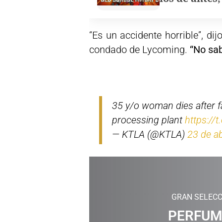
“Es un accidente horrible”, dij
condado de Lycoming.
“No sab
35 y/o woman dies after fa
processing plant
https://
— KTLA (@KTLA)
23 de ab
GRAN SELECC
PERFUM