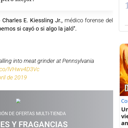
o
Charles E. Kiessling Jr.,
médico forense del
emos si cayó o si algo la jaló”.
lling into meat grinder at Pennsylvania
t.co/lVHwv4D3Vc
ril de 2019
Co
Un
IÓN DE OFERTAS MULTI-TIENDA
vi
an
ES Y FRAGANCIAS