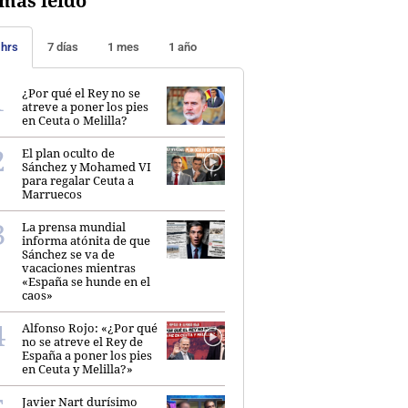
más leído
 hrs
7 días
1 mes
1 año
¿Por qué el Rey no se
atreve a poner los pies
en Ceuta o Melilla?
El plan oculto de
Sánchez y Mohamed VI
para regalar Ceuta a
Marruecos
La prensa mundial
informa atónita de que
Sánchez se va de
vacaciones mientras
«España se hunde en el
caos»
Alfonso Rojo: «¿Por qué
no se atreve el Rey de
España a poner los pies
en Ceuta y Melilla?»
Javier Nart durísimo