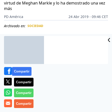
virtud de Meghan Markle y lo ha demostrado una vez
más
PD América
24 Abr 2019 - 09:46 CET
Archivado en:
SOCIEDAD
CIDAD
ES
Compartir
Compartir
Compartir
Compartir
Megan Markle parece no tener ningún aprecio por la
autoridad, mucho menos por algunas imposiciones