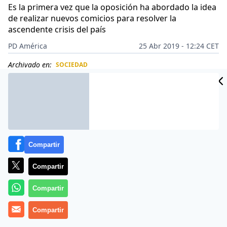
Es la primera vez que la oposición ha abordado la idea
de realizar nuevos comicios para resolver la
ascendente crisis del país
PD América
25 Abr 2019 - 12:24 CET
Archivado en:
SOCIEDAD
CIDAD
ES
Compartir
Compartir
Compartir
Compartir
¿Cuenta atrás para la salida de la
dictadura chavista
?