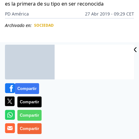
es la primera de su tipo en ser reconocida
PD América
27 Abr 2019 - 09:29 CET
Archivado en:
SOCIEDAD
CIDAD
ES
Compartir
Compartir
Compartir
En la guerra entre el mal y el bien, el demonio se ha
Compartir
apuntado un nuevo punto. El
Templo Satánico,
una
organización de adoradores del diablo en
Estados