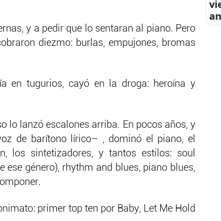
vi
an
rnas, y a pedir que lo sentaran al piano. Pero
 cobraron diezmo: burlas, empujones, bromas
ía en tugurios, cayó en la droga: heroína y
o lo lanzó escalones arriba. En pocos años, y
z de barítono lírico– , dominó el piano, el
n, los sintetizadores, y tantos estilos: soul
de ese género), rhythm and blues, piano blues,
componer.
onimato: primer top ten por Baby, Let Me Hold