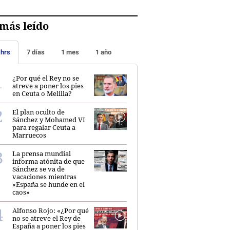
más leído
 hrs
7 días
1 mes
1 año
¿Por qué el Rey no se
atreve a poner los pies
en Ceuta o Melilla?
El plan oculto de
Sánchez y Mohamed VI
para regalar Ceuta a
Marruecos
La prensa mundial
informa atónita de que
Sánchez se va de
vacaciones mientras
«España se hunde en el
caos»
Alfonso Rojo: «¿Por qué
no se atreve el Rey de
España a poner los pies