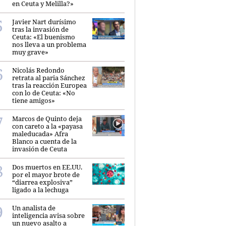
en Ceuta y Melilla?»
Javier Nart durísimo
tras la invasión de
Ceuta: «El buenismo
nos lleva a un problema
muy grave»
Nicolás Redondo
retrata al paria Sánchez
tras la reacción Europea
con lo de Ceuta: «No
tiene amigos»
Marcos de Quinto deja
con careto a la «payasa
maleducada» Afra
Blanco a cuenta de la
invasión de Ceuta
Dos muertos en EE.UU.
por el mayor brote de
“diarrea explosiva”
ligado a la lechuga
Un analista de
inteligencia avisa sobre
un nuevo asalto a