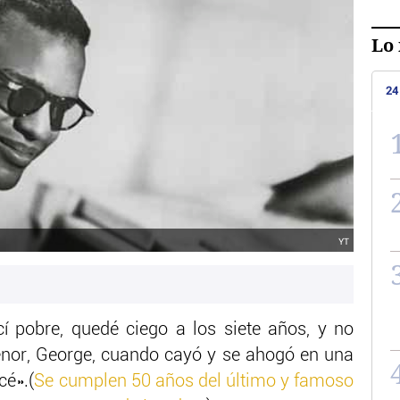
Lo 
24
YT
cí pobre, quedé ciego a los siete años, y no
nor, George, cuando cayó y se ahogó en una
cé».(
Se cumplen 50 años del último y famoso