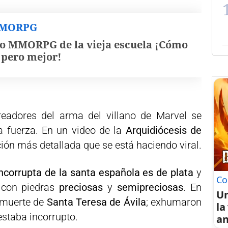
MMORPG
o MMORPG de la vieja escuela ¡Cómo
, pero mejor!
readores del arma del villano de Marvel se
a fuerza. En un video de la
Arquidiócesis de
ón más detallada que se está haciendo viral.
ncorrupta de la santa española es de plata
y
Co
 con piedras
preciosas
y
semipreciosas
. En
U
 muerte de
Santa Teresa de Ávila
; exhumaron
la
estaba incorrupto.
an