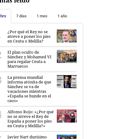
más leído
 hrs
7 días
1 mes
1 año
¿Por qué el Rey no se
atreve a poner los pies
en Ceuta o Melilla?
El plan oculto de
Sánchez y Mohamed VI
para regalar Ceuta a
Marruecos
La prensa mundial
informa atónita de que
Sánchez se va de
vacaciones mientras
«España se hunde en el
caos»
Alfonso Rojo: «¿Por qué
no se atreve el Rey de
España a poner los pies
en Ceuta y Melilla?»
Javier Nart durísimo