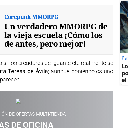
Corepunk MMORPG
Un verdadero MMORPG de
la vieja escuela ¡Cómo los
de antes, pero mejor!
Pa
i los creadores del guantelete realmente se
Lo
ta Teresa de Ávila
; aunque poniéndolos uno
po
el
 parecen.
IÓN DE OFERTAS MULTI-TIENDA
AS DE OFICINA