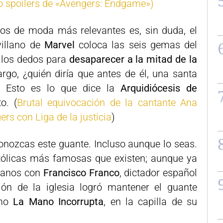
ndo spoilers de «Avengers: Endgame»)
tos de moda más relevantes es, sin duda, el
villano de
Marvel
coloca las seis gemas del
a los dedos para
desaparecer a la mitad de la
go, ¿quién diría que antes de él, una santa
 Esto es lo que dice la
Arquidiócesis de
o. (
Brutal equivocación de la cantante Ana
rs con Liga de la justicia
)
conozcas este guante. Incluso aunque lo seas.
atólicas más famosas que existen; aunque ya
hanos con
Francisco Franco
, dictador español
ión de la iglesia logró mantener el guante
mo
La Mano Incorrupta
, en la capilla de su