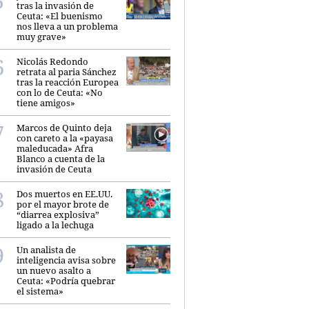
tras la invasión de
Ceuta: «El buenismo
nos lleva a un problema
muy grave»
Nicolás Redondo
retrata al paria Sánchez
tras la reacción Europea
con lo de Ceuta: «No
tiene amigos»
Marcos de Quinto deja
con careto a la «payasa
maleducada» Afra
Blanco a cuenta de la
invasión de Ceuta
Dos muertos en EE.UU.
por el mayor brote de
“diarrea explosiva”
ligado a la lechuga
Un analista de
inteligencia avisa sobre
un nuevo asalto a
Ceuta: «Podría quebrar
el sistema»