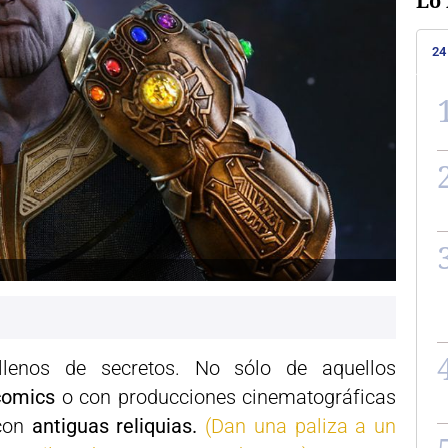
Lo 
24
lenos de secretos. No sólo de aquellos
comics
o con producciones cinematográficas
con
antiguas reliquias.
(Dan una paliza a un