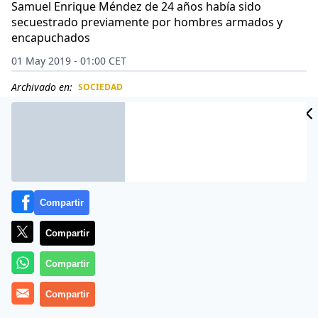
Samuel Enrique Méndez de 24 años había sido
secuestrado previamente por hombres armados y
encapuchados
01 May 2019 - 01:00 CET
Archivado en:
SOCIEDAD
CIDAD
ES
Compartir
Compartir
Compartir
Compartir
Fue identificada una víctima fatal durante las protestas