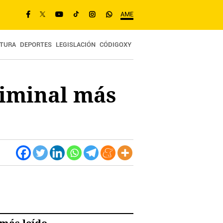
AME
TURA
DEPORTES
LEGISLACIÓN
CÓDIGOXY
riminal más