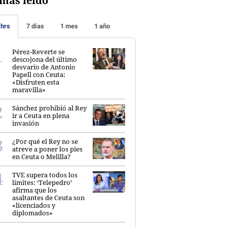
más leído
 hrs
7 días
1 mes
1 año
Pérez-Reverte se
descojona del último
desvarío de Antonio
Papell con Ceuta:
«Disfruten esta
maravilla»
Sánchez prohibió al Rey
ir a Ceuta en plena
invasión
¿Por qué el Rey no se
atreve a poner los pies
en Ceuta o Melilla?
TVE supera todos los
límites: ‘Telepedro’
afirma que los
asaltantes de Ceuta son
«licenciados y
diplomados»