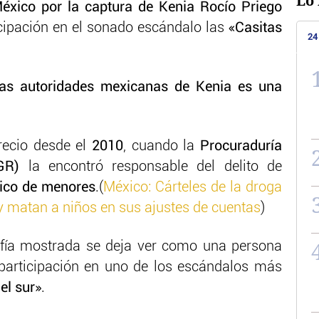
Lo 
México por la captura de
Kenia Rocío Priego
cipación en el sonado escándalo las
«Casitas
24
las autoridades mexicanas de Kenia es una
recio desde el
2010
, cuando la
Procuraduría
GR)
la encontró responsable del delito de
fico de menores
.(
México: Cárteles de la droga
 matan a niños en sus ajustes de cuentas
)
rafía mostrada se deja ver como una persona
 participación en uno de los escándalos más
el sur»
.