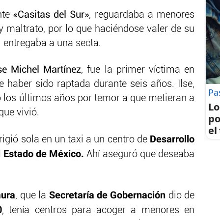
nte
«Casitas del Sur»
, reguardaba a menores
y maltrato, por lo que haciéndose valer de su
 entregaba a una secta.
se Michel Martínez
, fue la primer víctima en
 haber sido raptada durante seis años. Ilse,
Pa
ó los últimos años por temor a que metieran a
Lo
que vivió.
po
el
Desarrollo
igió sola en un taxi a un centro de
el Estado de México.
Ahí aseguró que deseaba
aura
Secretaría de Gobernación
, que la
dio de
0
, tenía centros para acoger a menores en