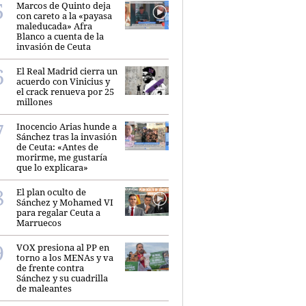
Marcos de Quinto deja
con careto a la «payasa
maleducada» Afra
Blanco a cuenta de la
invasión de Ceuta
El Real Madrid cierra un
acuerdo con Vinicius y
el crack renueva por 25
millones
Inocencio Arias hunde a
Sánchez tras la invasión
de Ceuta: «Antes de
morirme, me gustaría
que lo explicara»
El plan oculto de
Sánchez y Mohamed VI
para regalar Ceuta a
Marruecos
VOX presiona al PP en
torno a los MENAs y va
de frente contra
Sánchez y su cuadrilla
de maleantes