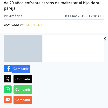
de 29 años enfrenta cargos de maltratar al hijo de su
pareja
PD América
03 May 2019 - 12:10 CET
Archivado en:
SOCIEDAD
CIDAD
ES
Compartir
Compartir
Compartir
Compartir
La
violencia en el hogar
se cobra una nueva víctima.
La policía asegura que un
niño de cinco años
vivía un