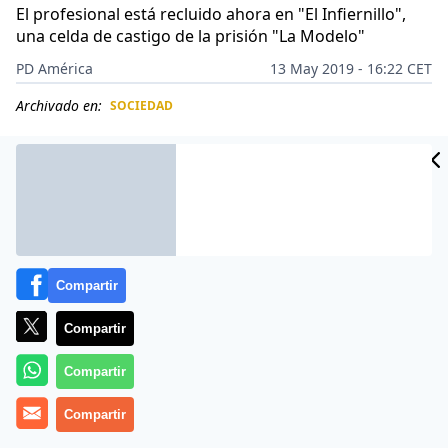
El profesional está recluido ahora en "El Infiernillo",
una celda de castigo de la prisión "La Modelo"
PD América
13 May 2019 - 16:22 CET
Archivado en:
SOCIEDAD
CIDAD
ES
Compartir
Compartir
Compartir
Compartir
La represión en
Nicaragua
no cesa ante el pánico de
ser el siguiente en la lista de dictaduras en caer. El