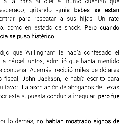
n a la casa al oler el humo cuentan que
sperado, gritando
«¡mis bebés se están
ntrar para rescatar a sus hijas. Un rato
io, como en estado de shock.
Pero cuando
cía se puso histérico
.
 dijo que Willingham le había confesado el
la cárcel juntos, admitió que había mentido
e condena. Además, recibió miles de dólares
 fiscal,
John Jackson,
le había escrito para
 su favor. La asociación de abogados de Texas
7 por esta supuesta conducta irregular,
pero fue
por lo demás,
no habían mostrado signos de