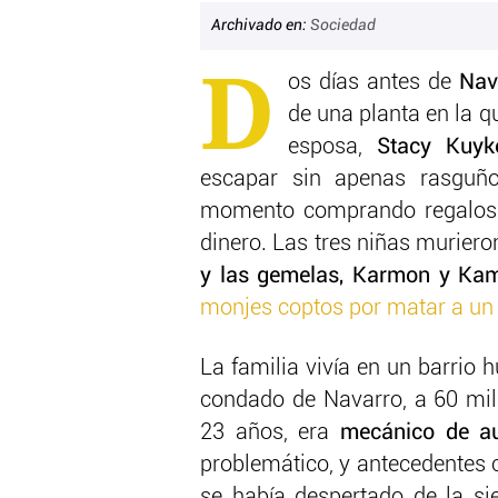
Archivado en:
Sociedad
D
os días antes de
Nav
de una planta en la q
esposa,
Stacy Kuyke
escapar sin apenas rasguñ
momento comprando regalos e
dinero. Las tres niñas murier
y las gemelas, Karmon y Ka
monjes coptos por matar a un 
La familia vivía en un barrio
condado de Navarro, a 60 mill
23 años, era
mecánico de a
problemático, y antecedentes c
se había despertado de la si