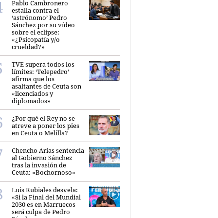
Pablo Cambronero
estalla contra el
‘astrónomo’ Pedro
Sánchez por su vídeo
sobre el eclipse:
«¿Psicopatía y/o
crueldad?»
TVE supera todos los
límites: ‘Telepedro’
afirma que los
asaltantes de Ceuta son
«licenciados y
diplomados»
¿Por qué el Rey no se
atreve a poner los pies
en Ceuta o Melilla?
Chencho Arias sentencia
al Gobierno Sánchez
tras la invasión de
Ceuta: «Bochornoso»
Luis Rubiales desvela:
«Si la Final del Mundial
2030 es en Marruecos
será culpa de Pedro