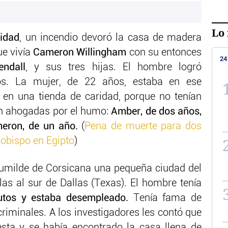
Lo 
idad
, un incendio devoró la casa de madera
ue vivía
Cameron Willingham
con su entonces
24
ndall
, y sus tres hijas. El hombre logró
os. La mujer, de 22 años, estaba en ese
n una tienda de caridad, porque no tenían
on ahogadas por el humo:
Amber, de dos años,
meron, de un año.
(
Pena de muerte para dos
obispo en Egipto
)
 humilde de Corsicana una pequeña ciudad del
as al sur de Dallas (Texas). El hombre tenía
utos y estaba desempleado.
Tenía fama de
riminales. A los investigadores les contó que
esta y se había encontrado la casa llena de