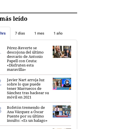
más leído
 hrs
7 días
1 mes
1 año
Pérez-Reverte se
descojona del último
desvarío de Antonio
Papell con Ceuta:
«Disfruten esta
maravilla»
Javier Nart arroja luz
sobre lo que puede
tener Marruecos de
Sánchez tras hackear su
móvil en 2021
Bofetón tremendo de
Ana Vázquez a Óscar
Puente por su último
insulto: «Es un halago»