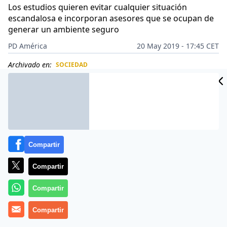
Los estudios quieren evitar cualquier situación
escandalosa e incorporan asesores que se ocupan de
generar un ambiente seguro
PD América
20 May 2019 - 17:45 CET
Archivado en:
SOCIEDAD
CIDAD
ES
Compartir
Compartir
Compartir
Compartir
James Bond
ya no tendrá la libertad y espontaneidad