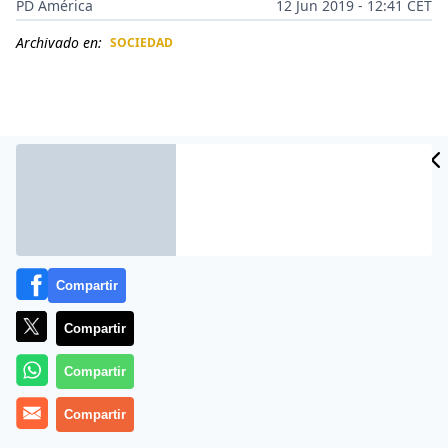
PD América
12 Jun 2019 - 12:41 CET
Archivado en:
SOCIEDAD
CIDAD
ES
Compartir
Compartir
Más información
Compartir
Compartir