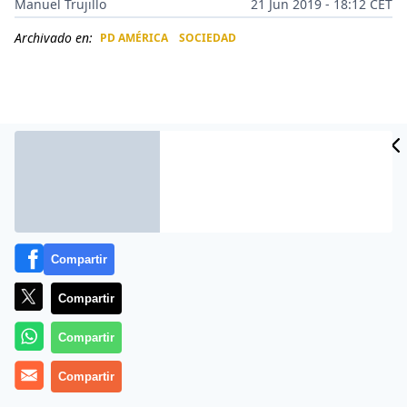
Manuel Trujillo
21 Jun 2019 - 18:12 CET
Archivado en:
PD AMÉRICA
SOCIEDAD
CIDAD
ES
Compartir
Compartir
Más información
Compartir
Compartir