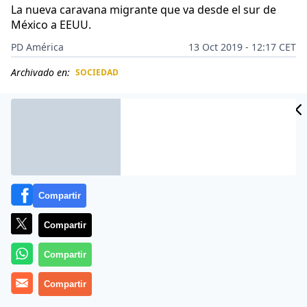
La nueva caravana migrante que va desde el sur de
México a EEUU.
PD América
13 Oct 2019 - 12:17 CET
Archivado en:
SOCIEDAD
CIDAD
ES
Compartir
Compartir
Compartir
Compartir
Un gigantes
caravana de migrantes
ha iniciado su
recorrido desde una ciudad mexicana cercana a