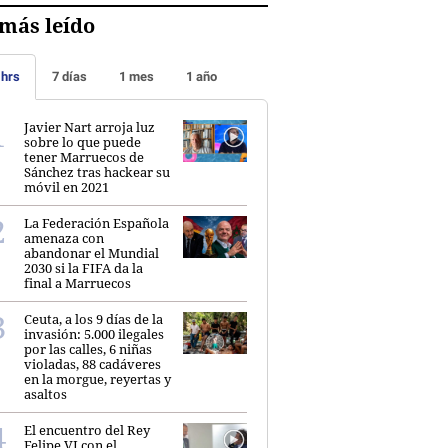
más leído
 hrs
7 días
1 mes
1 año
Javier Nart arroja luz
sobre lo que puede
tener Marruecos de
Sánchez tras hackear su
móvil en 2021
La Federación Española
amenaza con
abandonar el Mundial
2030 si la FIFA da la
final a Marruecos
Ceuta, a los 9 días de la
invasión: 5.000 ilegales
por las calles, 6 niñas
violadas, 88 cadáveres
en la morgue, reyertas y
asaltos
El encuentro del Rey
Felipe VI con el