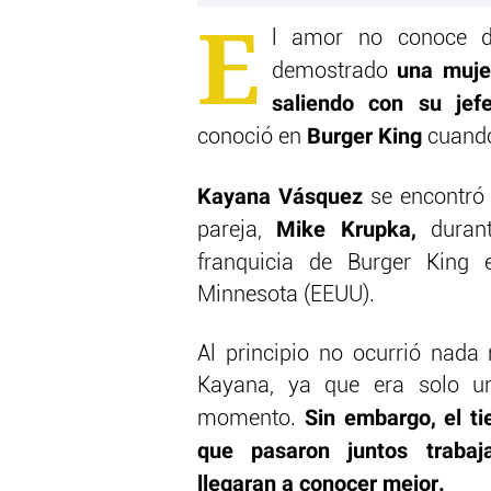
E
l amor no conoce de
una muje
demostrado
saliendo con su jef
Burger King
conoció en
cuando 
Kayana Vásquez
se encontró 
Mike Krupka,
pareja,
durant
franquicia de Burger King 
Minnesota (EEUU).
Al principio no ocurrió nada
Kayana, ya que era solo u
Sin embargo, el ti
momento.
que pasaron juntos trabaj
llegaran a conocer mejor.