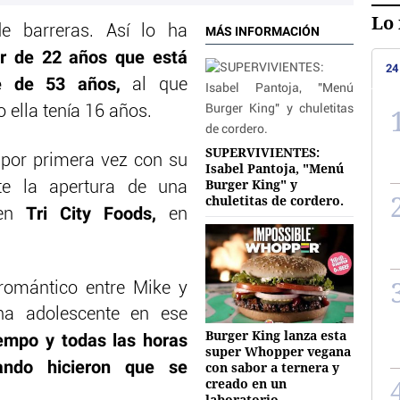
Lo 
 barreras. Así lo ha
MÁS INFORMACIÓN
r de 22 años que está
24
e de 53 años,
al que
ella tenía 16 años.
SUPERVIVIENTES:
por primera vez con su
Isabel Pantoja, "Menú
Burger King" y
e la apertura de una
chuletitas de cordero.
Tri City Foods,
en
en
 romántico entre Mike y
na adolescente en ese
Burger King lanza esta
empo y todas las horas
super Whopper vegana
ando hicieron que se
con sabor a ternera y
creado en un
laboratorio