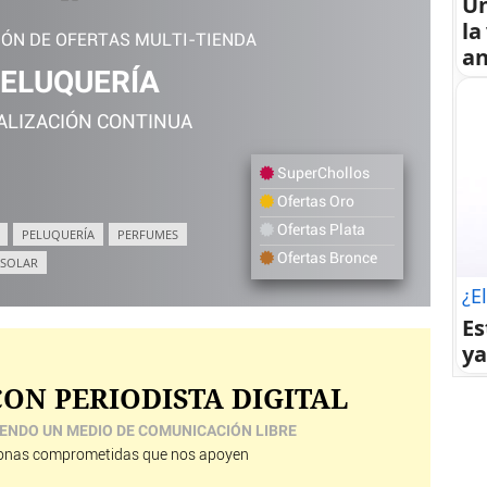
U
la
IÓN DE OFERTAS MULTI-TIENDA
an
ELUQUERÍA
ALIZACIÓN CONTINUA
SuperChollos
Ofertas Oro
Ofertas Plata
PELUQUERÍA
PERFUMES
Ofertas Bronce
 SOLAR
¿E
Es
ya
ON PERIODISTA DIGITAL
ENDO UN MEDIO DE COMUNICACIÓN LIBRE
nas comprometidas que nos apoyen