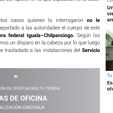
Co
Un
vi
an
no le
os casos quienes lo interrogaron
eportado a las autoridades el cuerpo de este
ra federal Iguala–Chilpancingo.
Según los
menos un disparo en la cabeza por lo que luego
Servicio
fue trasladado a las instalaciones del
Tu
Es
ol
IÓN DE OFERTAS MULTI-TIENDA
AS DE OFICINA
ALIZACIÓN CONTINUA