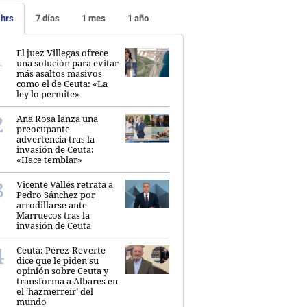
 hrs
7 días
1 mes
1 año
El juez Villegas ofrece
una solución para evitar
más asaltos masivos
como el de Ceuta: «La
ley lo permite»
Ana Rosa lanza una
preocupante
advertencia tras la
invasión de Ceuta:
«Hace temblar»
Vicente Vallés retrata a
Pedro Sánchez por
arrodillarse ante
Marruecos tras la
invasión de Ceuta
Ceuta: Pérez-Reverte
dice que le piden su
opinión sobre Ceuta y
transforma a Albares en
el ‘hazmerreír’ del
mundo