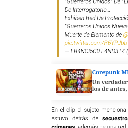
"Guerreros Unidos" De "
De Interrogatorio…
Exhiben Red De Protecció
"Guerreros Unidos Nueva 
Muerte de Elemento de
@
pic.twitter.com/R6YPJbb
— FR4NCI5C0 L4ND3T4 (
Corepunk 
Un verdader
los de antes
En el clip el sujeto menciona
secuestros
estuvo detrás de
crímenes,
además de una red d