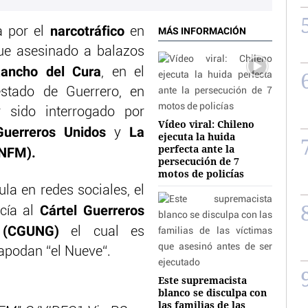
narcotráfico
a por el
en
MÁS INFORMACIÓN
ue asesinado a balazos
ancho del Cura
, en el
estado de Guerrero, en
 sido interrogado por
Vídeo viral: Chileno
uerreros Unidos
La
y
ejecuta la huida
perfecta ante la
LNFM).
persecución de 7
motos de policías
la en redes sociales, el
Cártel Guerreros
ecía al
 (CGUNG)
el cual es
 apodan “el Nueve“.
Este supremacista
blanco se disculpa con
las familias de las