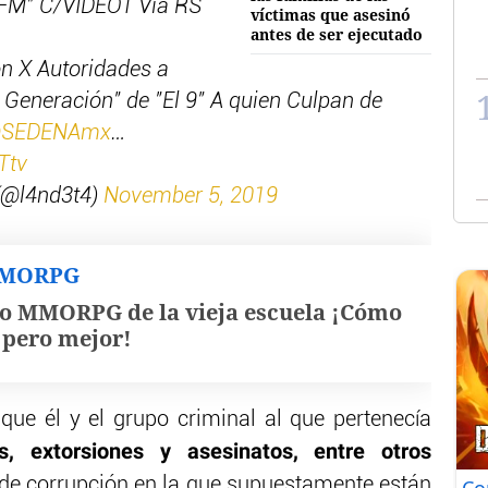
LFM" C/VIDEO1 Via RS
víctimas que asesinó
antes de ser ejecutado
n X Autoridades a
Generación" de "El 9" A quien Culpan de
SEDENAmx
…
Ttv
@l4nd3t4)
November 5, 2019
MMORPG
o MMORPG de la vieja escuela ¡Cómo
, pero mejor!
 que él y el grupo criminal al que pertenecía
, extorsiones y asesinatos, entre otros
e corrupción en la que supuestamente están