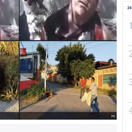
24
PD