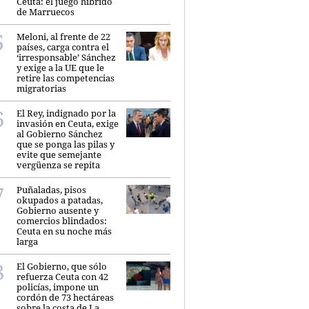
Ceuta: el juego híbrido
de Marruecos
Meloni, al frente de 22
países, carga contra el
‘irresponsable’ Sánchez
y exige a la UE que le
retire las competencias
migratorias
El Rey, indignado por la
invasión en Ceuta, exige
al Gobierno Sánchez
que se ponga las pilas y
evite que semejante
vergüenza se repita
Puñaladas, pisos
okupados a patadas,
Gobierno ausente y
comercios blindados:
Ceuta en su noche más
larga
El Gobierno, que sólo
refuerza Ceuta con 42
policías, impone un
cordón de 73 hectáreas
sobre la costa de La