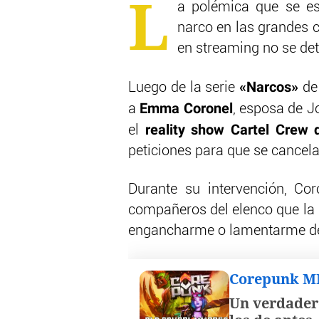
L
a polémica que se e
narco en las grandes c
en streaming no se det
«Narcos»
Luego de la serie
de 
Emma Coronel
a
, esposa de J
reality show Cartel Crew
el
peticiones para que se cancela
Durante su intervención, Co
compañeros del elenco que la m
engancharme o lamentarme de 
Corepunk 
Un verdader