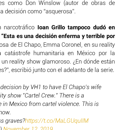
ores como Don Winslow (autor de obras de
 la decisión como “asquerosa”.
Ioan Grillo tampoco dudó en
n narcotráfico
. “Esta es una decisión enferma y terrible por
posa de El Chapo, Emma Coronel, en su reality
 catástrofe humanitaria en México por la
es un reality show glamoroso. ¿En dónde están
”, escribió junto con el adelanto de la serie.
e decision by VH1 to have El Chapo's wife
ty show "Cartel Crew." There is a
in Mexico from cartel violence. This is
show.
s graves?
https://t.co/MaLGUquIIM
o)
November 12, 2019