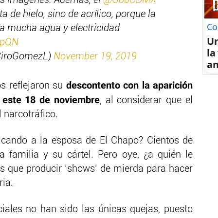
as imágenes. Además, el
@GobCDMX
 de hielo, sino de acrílico, porque la
Co
ía mucha agua y electricidad
U
dpQN
la
CiroGomezL)
November 19, 2019
an
descontento con la aparición
os reflejaron su
e este 18 de noviembre
, al considerar que el
l narcotráfico.
ficando a la esposa de El Chapo? Cientos de
 familia y su cártel. Pero oye, ¿a quién le
s que producir ‘shows’ de mierda para hacer
ria.
iales no han sido las únicas quejas, puesto