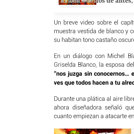
los de antes
Un breve video sobre el capít
muestra vestida de blanco y c
su habitan tono castaño oscuro
En un diálogo con Michel Bla
Griselda Blanco, la esposa de
“nos juzga sin conocernos… e
ves que todos hacen a tu alre
Durante una plática al aire libr
ahora diseñadora señaló qu
cuanto empiezan a atacarte en