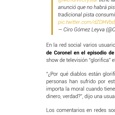
@MendivilCrystal
tiene l
anunció que no habrá pista
tradicional pista consum
pic.twitter.com/dZDHVb
— Ciro Gómez Leyva (@
En la red social varios usuari
de Coronel en el episodio d
show de televisión “glorifica” e
“¿Por qué diablos están glori
personas han sufrido por esta
importa la moral cuando tiene
dinero, verdad?”, dijo una usua
Los comentarios en redes soc