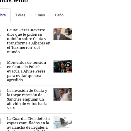
más leído
 hrs
7 días
1 mes
1 año
Ceuta: Pérez-Reverte
dice que le piden su
opinión sobre Ceuta y
transforma a Albares en
el ‘hazmerreír’ del
mundo
Momentos de tensión
en Ceuta: la Policía
evacúa a Alvise Pérez
para evitar que sea
agredido
La invasión de Ceuta y
la torpe reacción de
Sánchez empujan un
aluvión de votos hacia
VOX
La Guardia Civil detecta
espías camuflados en la
avalancha de ilegales a