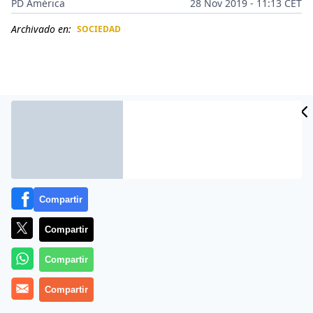
PD América
28 Nov 2019 - 11:13 CET
Archivado en:
SOCIEDAD
CIDAD
ES
Compartir
Compartir
Más información
Compartir
Compartir