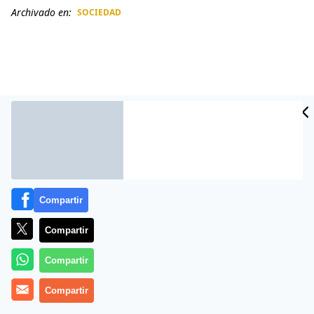
Archivado en:
SOCIEDAD
CIDAD
ES
Compartir
Compartir
Más información
Compartir
Compartir