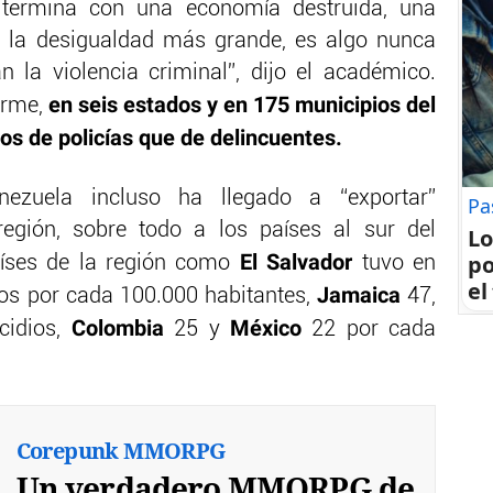
9 termina con una economía destruida, una
 y la desigualdad más grande, es algo nunca
an la violencia criminal”, dijo el académico.
en seis estados y en 175 municipios del
orme,
s de policías que de delincuentes.
nezuela incluso ha llegado a “exportar”
Pa
región, sobre todo a los países al sur del
Lo
po
El Salvador
países de la región como
tuvo en
el
Jamaica
ios por cada 100.000 habitantes,
47,
Colombia
México
cidios,
25 y
22 por cada
Corepunk MMORPG
Un verdadero MMORPG de