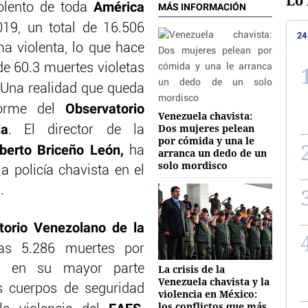
Lo 
América
olento de toda
MÁS INFORMACIÓN
019, un total de 16.506
24
a violenta, lo que hace
de 60.3 muertes violetas
 Una realidad que queda
Observatorio
orme del
Venezuela chavista:
ia
Dos mujeres pelean
. El director de la
por cómida y una le
berto Briceño León,
ha
arranca un dedo de un
solo mordisco
a policía chavista en el
.
torio Venezolano de la
as 5.286 muertes por
ad, en su mayor parte
La crisis de la
Venezuela chavista y la
s cuerpos de seguridad
violencia en México:
los conflictos que más