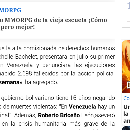
MMORPG
o MMORPG de la vieja escuela ¡Cómo
, pero mejor!
ue la alta comisionada de derechos humanos
helle Bachelet, presentara en julio su primer
en Venezuela y denunciara las ejecuciones
habido 2.698 fallecidos por la acción policial
a semana»
, ha agregado.
Co
l gobierno bolivariano tiene 16 años negando
U
Venezuela
as de muertes violentas: “En
hay un
la
Roberto Briceño
inal”. Además,
León,aseveró
an
en la crisis humanitaria más grave de la