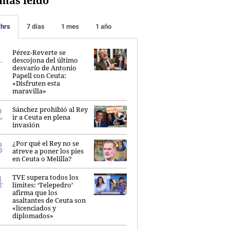
más leído
 hrs
7 días
1 mes
1 año
Pérez-Reverte se
descojona del último
desvarío de Antonio
Papell con Ceuta:
«Disfruten esta
maravilla»
Sánchez prohibió al Rey
ir a Ceuta en plena
invasión
¿Por qué el Rey no se
atreve a poner los pies
en Ceuta o Melilla?
TVE supera todos los
límites: ‘Telepedro’
afirma que los
asaltantes de Ceuta son
«licenciados y
diplomados»