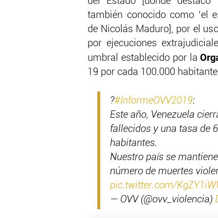
del Estado [donde destacó 
también conocido como ‘el e
de Nicolás Maduro], por el uso
por ejecuciones extrajudicial
Orga
umbral establecido por la
19 por cada 100.000 habitante
?
#InformeOVV2019
:
Este año, Venezuela cier
fallecidos y una tasa de 
habitantes.
Nuestro país se mantien
número de muertes violen
pic.twitter.com/KgZY1i
— OVV (@ovv_violencia)