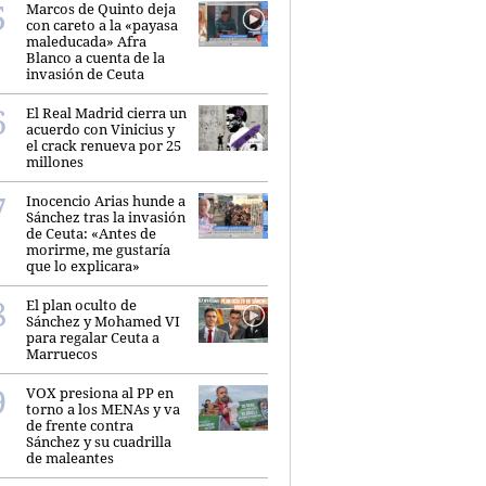
Marcos de Quinto deja
con careto a la «payasa
maleducada» Afra
Blanco a cuenta de la
invasión de Ceuta
El Real Madrid cierra un
acuerdo con Vinicius y
el crack renueva por 25
millones
Inocencio Arias hunde a
Sánchez tras la invasión
de Ceuta: «Antes de
morirme, me gustaría
que lo explicara»
El plan oculto de
Sánchez y Mohamed VI
para regalar Ceuta a
Marruecos
VOX presiona al PP en
torno a los MENAs y va
de frente contra
Sánchez y su cuadrilla
de maleantes