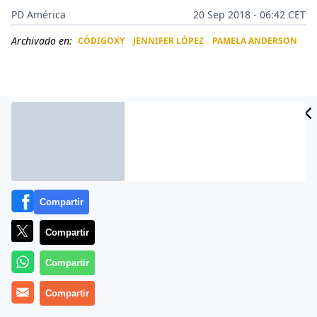
PD América
20 Sep 2018 - 06:42 CET
Archivado en:
CÓDIGOXY
JENNIFER LÓPEZ
PAMELA ANDERSON
CIDAD
ES
Compartir
Compartir
Más información
Compartir
Compartir