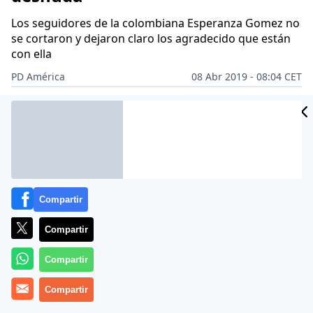
Los seguidores de la colombiana Esperanza Gomez no
se cortaron y dejaron claro los agradecido que están
con ella
PD América
08 Abr 2019 - 08:04 CET
CIDAD
Archivado en:
CÓDIGOXY
ES
Compartir
Compartir
Compartir
Compartir