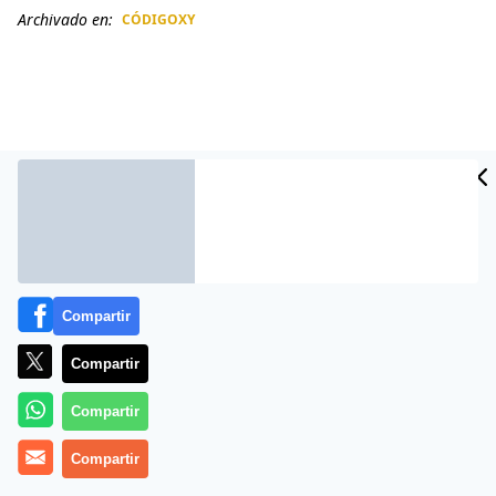
Archivado en:
CÓDIGOXY
CIDAD
ES
Compartir
Compartir
Más información
Compartir
Compartir