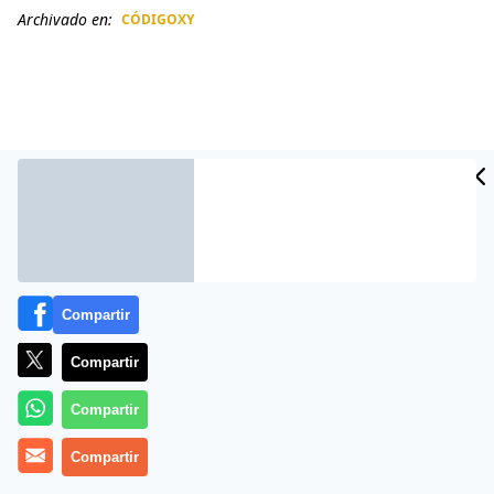
Archivado en:
CÓDIGOXY
CIDAD
ES
Compartir
Compartir
Más información
Compartir
Compartir