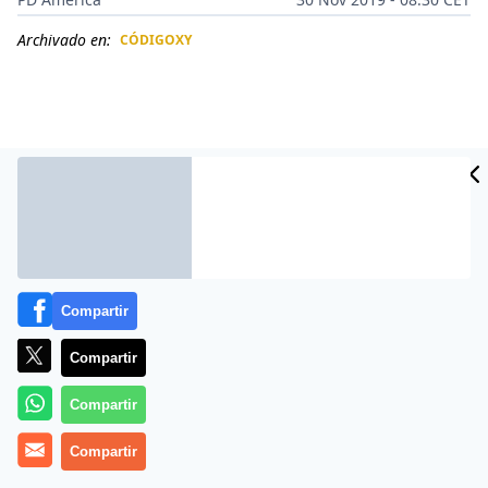
Archivado en:
CÓDIGOXY
CIDAD
ES
Compartir
Compartir
Más información
Compartir
Compartir