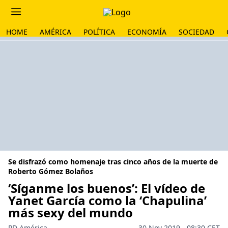
HOME
AMÉRICA
POLÍTICA
ECONOMÍA
SOCIEDAD
Se disfrazó como homenaje tras cinco años de la muerte de
Roberto Gómez Bolaños
‘Síganme los buenos’: El vídeo de
Yanet García como la ‘Chapulina’
más sexy del mundo
PD América
30 Nov 2019 - 08:30 CET