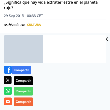
¿Significa que hay vida extraterrestre en el planeta
rojo?
29 Sep 2015 - 00:33 CET
Archivado en:
CULTURA
CIDAD
ES
Compartir
Compartir
Compartir
Más información
Compartir