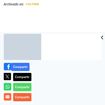
Archivado en:
CULTURA
CIDAD
ES
Compartir
Compartir
Más información
Compartir
Compartir