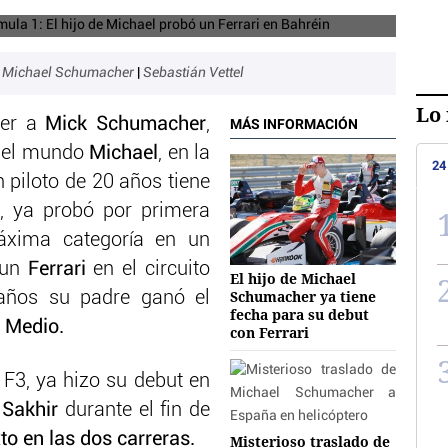
|
Michael Schumacher
|
Sebastián Vettel
Lo 
ver a
Mick Schumacher
,
MÁS INFORMACIÓN
 del mundo
Michael
, en la
24
n piloto de 20 años tiene
, ya probó por primera
xima categoría en un
 un
Ferrari
en el circuito
El hijo de Michael
Schumacher ya tiene
años su padre ganó el
fecha para su debut
 Medio.
con Ferrari
F3, ya hizo su debut en
e
Sakhir
durante el fin de
to en las dos carreras.
Misterioso traslado de