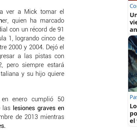
Co
ra ver a Mick tomar el
Un
h
er, quien ha marcado
vi
an
ial con un récord de 91
la 1, logrando cinco de
re 2000 y 2004. Dejó el
resar a las pistas con
, pero siempre estará
italiana y su hijo quiere
Pa
 en enero cumplió 50
Lo
e las
lesiones graves en
po
embre de 2013 mientras
el
s.