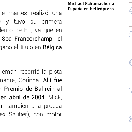
Michael Schumacher a
España en helicóptero
te martes realizó una
0
y tuvo su primera
derno de F1, ya que en
n
Spa-Francorchamp el
ganó el título en
Bélgica
alemán recorrió la pista
madre, Corinna.
Allí fue
n Premio de Bahréin al
 en abril de 2004.
Mick,
zar también una prueba
ex Sauber), con motor