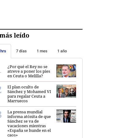
más leído
 hrs
7 días
1 mes
1 año
¿Por qué el Rey no se
atreve a poner los pies
en Ceuta o Melilla?
El plan oculto de
Sánchez y Mohamed VI
para regalar Ceuta a
Marruecos
La prensa mundial
informa atónita de que
Sánchez se va de
vacaciones mientras
«España se hunde en el
caos»